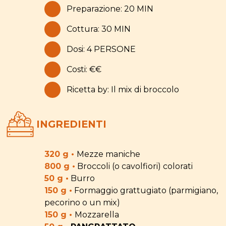
Preparazione: 20 MIN
Cottura: 30 MIN
Dosi: 4 PERSONE
Costi: €€
Ricetta by: Il mix di broccolo
INGREDIENTI
320 g •
Mezze maniche
800 g •
Broccoli (o cavolfiori) colorati
50 g •
Burro
150 g •
Formaggio grattugiato (parmigiano,
pecorino o un mix)
150 g •
Mozzarella