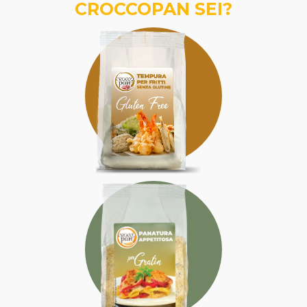
CROCCOPAN SEI?
SENZA GLUTINE
DELIZIOSA
SICURA
APPETITOSA
SAPORITA
IRRESISTIBILE