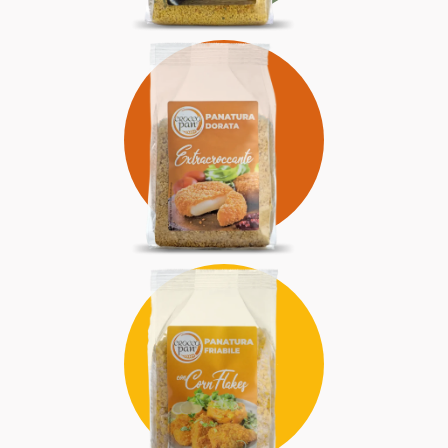
DORATA
INCONFONDIBILE
ENERGICA
FRIABILE
CROCCANTISSIMA
ALLEGRA