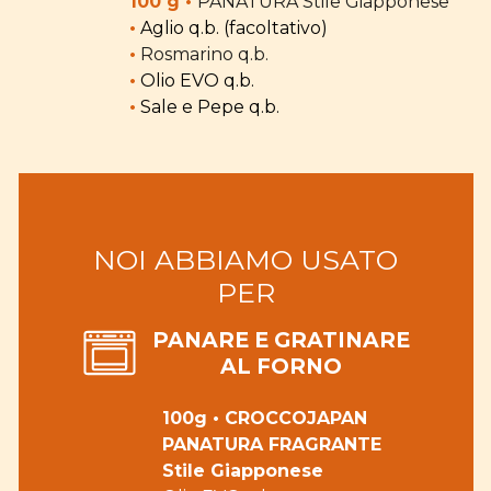
100 g •
PANATURA Stile Giapponese
•
Aglio q.b. (facoltativo)
•
Rosmarino
q.b.
•
Olio EVO q.b.
•
Sale e Pepe q.b.
NOI ABBIAMO USATO
PER
PANARE E GRATINARE
AL FORNO
100g • CROCCOJAPAN
PANATURA FRAGRANTE
Stile Giapponese