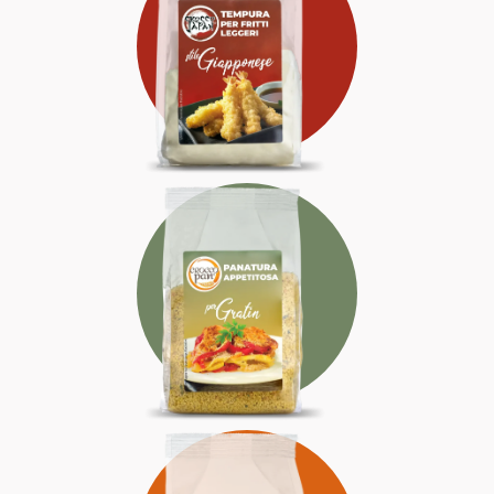
LEGGERA
SOFISTICATA
ELEGANTE
APPETITOSA
SAPORITA
IRRESISTIBILE