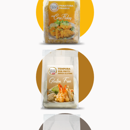
FRIABILE
CROCCANTISSIMA
ALLEGRA
SENZA GLUTINE
DELIZIOSA
SICURA