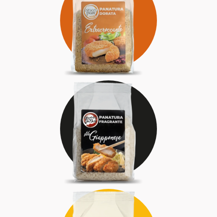
DORATA
INCONFONDIBILE
ENERGICA
FRAGRANTE
DELICATA
RICERCATA