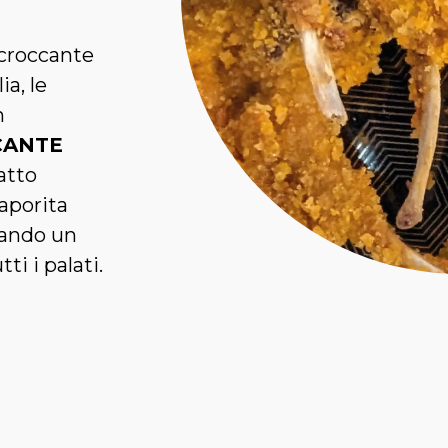
 croccante
a, le
n
CANTE
atto
saporita
eando un
i i palati.