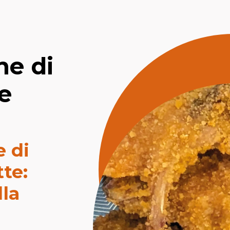
ne di
e
e di
tte:
lla