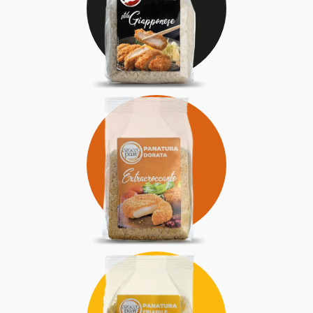
DELICATA
RICERCATA
DORATA
INCONFONDIBILE
ENERGICA
FRIABILE