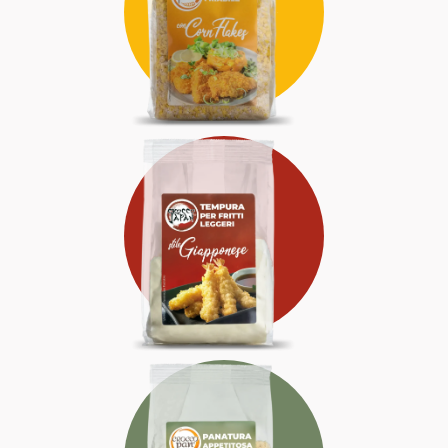
CROCCANTISSIMA
ALLEGRA
LEGGERA
SOFISTICATA
ELEGANTE
APPETITOSA