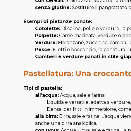
c
on cereali:
Sminuzzati, apportano una co
s
enza glutine:
Sostituire il pangrattato c
Esempi di pietanze panate:
Cotolette:
Di carne, pollo o verdure, la 
Polpette:
Carne macinata, verdure o pesce,
Verdure:
Melanzane, zucchine, carciofi, la
Pesce:
Filetti o bocconcini, la panatura l
Gamberi e verdure panati in stile gi
Pastellatura: Una croccant
Tipi di pastella:
all’acqua
:
Acqua, sale e farina.
Liquida e versatile, adatta a verdure
Densa, per fritti in immersione, com
alla birra:
Birra, sale e farina. L’acqua vie
anche una birra analcolica.
con
uova:
Acqua, uova, sale e farina. La p