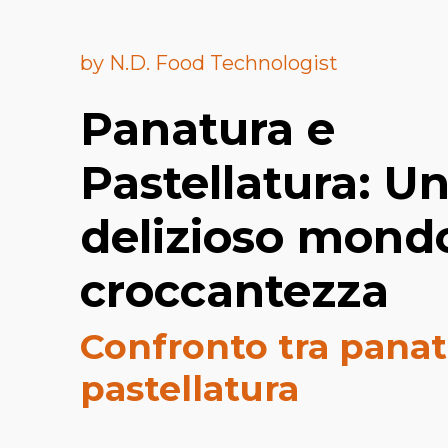
Skip to content
by N.D. Food Technologist
Panatura e
Pastellatura: U
delizioso mondo
croccantezza
Confronto tra panat
pastellatura