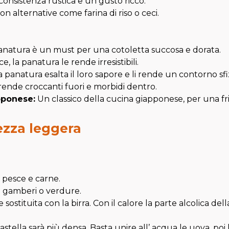
nsistenza rustica e un gusto ricco.
on alternative come farina di riso o ceci.
panatura è un must per una cotoletta succosa e dorata.
 la panatura le rende irresistibili.
 panatura esalta il loro sapore e li rende un contorno sfi
i rende croccanti fuori e morbidi dentro.
apponese
:
Un classico della cucina giapponese, per una fri
ezza leggera
, pesce e carne.
e gamberi o verdure.
ne sostituita con la birra. Con il calore la parte alcolica d
astella sarà più densa. Basta unire all’ acqua le uova, poi l