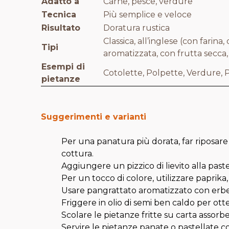
Adatto a
Carne, pesce, verdure
Tecnica
Più semplice e veloce
Risultato
Doratura rustica
Classica, all’inglese (con farina
Tipi
aromatizzata, con frutta secca,
Esempi di
Cotolette, Polpette, Verdure,
pietanze
Suggerimenti e varianti
Per una panatura più dorata, far riposare 
cottura.
Aggiungere un pizzico di lievito alla past
Per un tocco di colore, utilizzare paprika
Usare pangrattato aromatizzato con erbe 
Friggere in olio di semi ben caldo per ot
Scolare le pietanze fritte su carta assorbe
Servire le pietanze panate o pastellate c