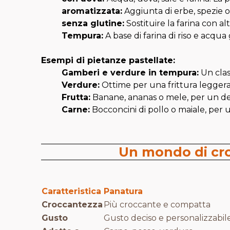
a
romatizzata:
Aggiunta di erbe, spezie o
s
enza glutine:
Sostituire la farina con al
Tempura:
A base di farina di riso e acqua
Esempi di pietanze pastellate:
Gamberi e verdure in tempura:
Un clas
Verdure:
Ottime per una frittura leggera e
Frutta:
Banane, ananas o mele, per un des
Carne:
Bocconcini di pollo o maiale, per 
Un mondo di cro
Caratteristica
Panatura
Croccantezza
Più croccante e compatta
Gusto
Gusto deciso e personalizzabil