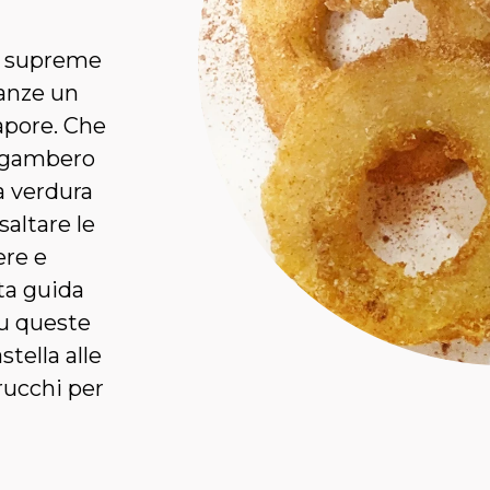
no supreme
tanze un
sapore. Che
un gambero
a verdura
altare le
ere e
ta guida
su queste
stella alle
trucchi per