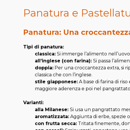
Panatura e Pastellat
Panatura: Una croccantezz
Tipi di panatura:
c
lassica:
Si immerge l’alimento nell’uovo
all’inglese (
con farina):
Si passa l’alimen
d
oppia:
Per una croccantezza extra, si ri
classica che con l’inglese.
stile giapponese
:
A base di farina di ris
maggiore aderenza e poi nel pangrattato st
Varianti
:
alla Milanese:
Si usa un pangrattato mes
a
romatizzata:
Aggiunta di erbe, spezie 
c
on frutta secca:
Tritata finemente, don