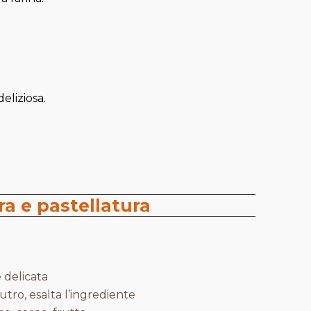
eliziosa.
a e pastellatura
 delicata
tro, esalta l’ingrediente