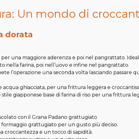
ura: Un mondo di croccan
a dorata
 per una maggiore aderenza e poi nel pangrattato. Ideal
to nella farina, poi nell’uovo e infine nel pangrattato.
pete l’operazione una seconda volta lasciando passare qu
o e acqua ghiacciata, per una frittura leggera e croccanti
ile giapponese base di farina di riso per una frittura le
colato con il Grana Padano grattugiato
o formaggio grattugiato per un gusto più deciso.
a croccantezza e un tocco di sapidità.