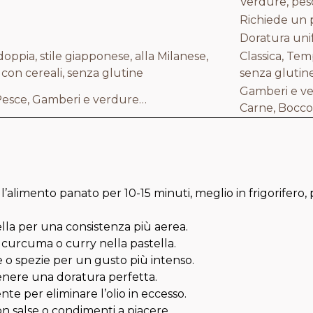
Verdure, pesc
Richiede un p
Doratura un
, doppia, stile giapponese, alla Milanese,
Classica, Tem
 con cereali, senza glutine
senza glutin
Gamberi e ve
 Pesce, Gamberi e verdure…
Carne, Boccon
l’alimento panato per 10-15 minuti, meglio in frigorifero,
ella per una consistenza più aerea.
, curcuma o curry nella pastella.
o spezie per un gusto più intenso.
tenere una doratura perfetta.
nte per eliminare l’olio in eccesso.
on salse o condimenti a piacere.