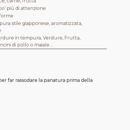
e, carne, frutta
o’ più di attenzione
iforme
pura stile giapponese, aromatizzata,
e
rdure in tempura, Verdure, Frutta,
cini di pollo o maiale…
 per far rassodare la panatura prima della